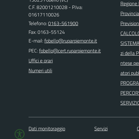
Regione
C.F. 82001210028 - P.Iva:
Provincia 
01617110026
Telefono:
0163-561900
Previsio
Fax: 0163-55124
CALCOLO
E-mail:
SISTEMAP
PEC:
zi della
Uffici e orari
ntese per
Numeri utili
atori pubb
PROGRA
PERCORS
SERVIZI
Dati monitoraggio
Servizi
C