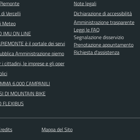
 Piemonte
Note legali
di Vercelli
Dichiarazione di accessibilità
Amministrazione trasparente
ni Meteo
Leggi le FAQ
 IMU ON LINE
Segnalazione disservizio
IEMONTE è il portale dei servi
Prenotazione appuntamento
Richiesta d'assistenza
 Pubblica Amministrazione piemo
 i cittadini, le imprese e gli oper
lici
MMA 6.000 CAMPANILI
I DI MOUNTAIN BIKE
O FLEXIBUS
redits
Mappa del Sito