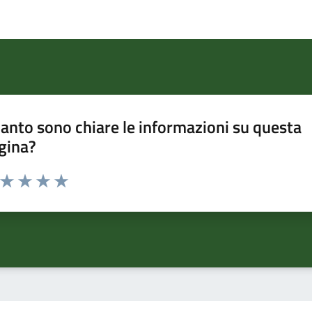
anto sono chiare le informazioni su questa
gina?
a da 1 a 5 stelle la pagina
ta 1 stelle su 5
Valuta 2 stelle su 5
Valuta 3 stelle su 5
Valuta 4 stelle su 5
Valuta 5 stelle su 5