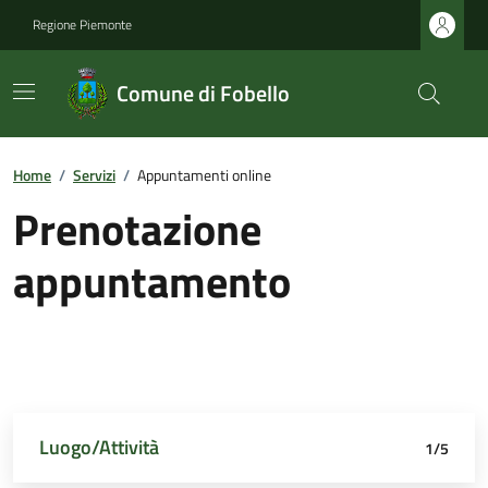
Regione Piemonte
Comune di Fobello
Home
/
Servizi
/
Appuntamenti online
Prenotazione
appuntamento
Luogo/Attività
Dettagli appuntamento
Richiedente
Data e orario
Riepilogo
1/5