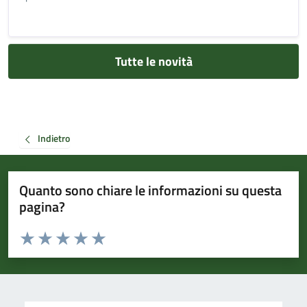
Tutte le novità
Indietro
Quanto sono chiare le informazioni su questa
pagina?
Valuta da 1 a 5 stelle la pagina
Valuta 1 stelle su 5
Valuta 2 stelle su 5
Valuta 3 stelle su 5
Valuta 4 stelle su 5
Valuta 5 stelle su 5