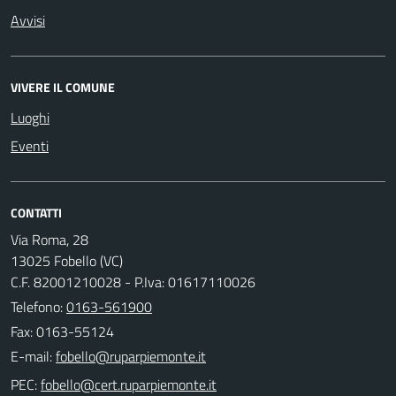
Avvisi
VIVERE IL COMUNE
Luoghi
Eventi
CONTATTI
Via Roma, 28
13025 Fobello (VC)
C.F. 82001210028 - P.Iva: 01617110026
Telefono:
0163-561900
Fax: 0163-55124
E-mail:
PEC: