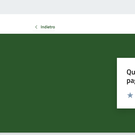
Indietro
Qu
pa
Valut
Valu