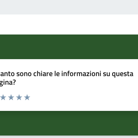
anto sono chiare le informazioni su questa
gina?
a da 1 a 5 stelle la pagina
ta 1 stelle su 5
Valuta 2 stelle su 5
Valuta 3 stelle su 5
Valuta 4 stelle su 5
Valuta 5 stelle su 5