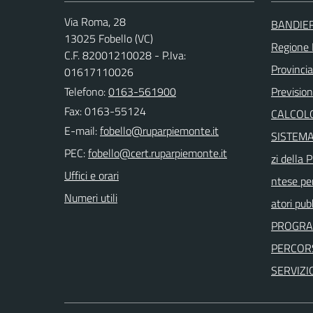
Via Roma, 28
BANDIE
13025 Fobello (VC)
Regione
C.F. 82001210028 - P.Iva:
Provincia 
01617110026
Telefono:
0163-561900
Previsio
Fax: 0163-55124
CALCOLO
E-mail:
SISTEMAP
PEC:
zi della
Uffici e orari
ntese per
Numeri utili
atori pubb
PROGRA
PERCORS
SERVIZI