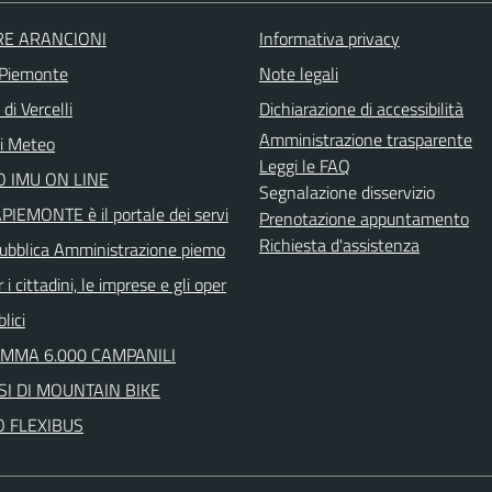
RE ARANCIONI
Informativa privacy
 Piemonte
Note legali
di Vercelli
Dichiarazione di accessibilità
Amministrazione trasparente
ni Meteo
Leggi le FAQ
 IMU ON LINE
Segnalazione disservizio
IEMONTE è il portale dei servi
Prenotazione appuntamento
Richiesta d'assistenza
 Pubblica Amministrazione piemo
 i cittadini, le imprese e gli oper
lici
MMA 6.000 CAMPANILI
I DI MOUNTAIN BIKE
O FLEXIBUS