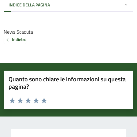
INDICE DELLA PAGINA
News Scaduta
Indietro
Quanto sono chiare le informazioni su questa
pagina?
Valuta da 1 a 5 stelle la pagina
Valuta 1 stelle su 5
Valuta 2 stelle su 5
Valuta 3 stelle su 5
Valuta 4 stelle su 5
Valuta 5 stelle su 5