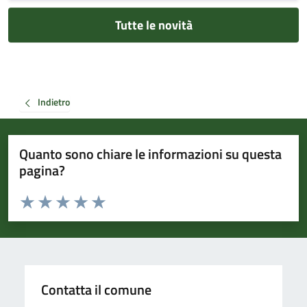
Tutte le novità
Indietro
Quanto sono chiare le informazioni su questa
pagina?
Valuta da 1 a 5 stelle la pagina
Valuta 1 stelle su 5
Valuta 2 stelle su 5
Valuta 3 stelle su 5
Valuta 4 stelle su 5
Valuta 5 stelle su 5
Contatta il comune